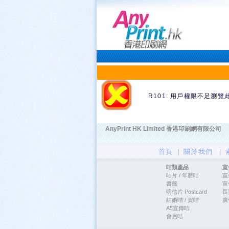
R101: 用戶權限不足瀏覽
AnyPrint HK Limited 香港印刷網有限公司
首頁
關於我們
|
|
咭類產品
宣
咭片
/
年曆咭
宣
書籤
宣
明信片 Postcard
長
結婚咭 / 賀咭
廣
A5宣傳咭
會員咭