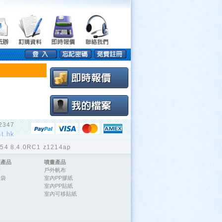
2347
nt.hk
4 8.4.0RC1 z1214ap
類產品
噴畫產品
袋
戶外帆布
保袋
室內PP膠紙
室內PP貼紙
室內可移貼紙