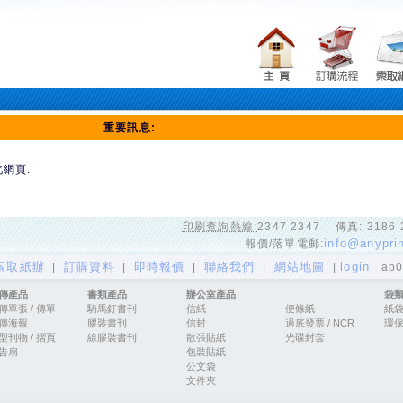
重要訊息:
此網頁.
印刷查詢熱線:
2347 2347
傳真: 3186 
info@anypri
報價/落單電郵:
索取紙辦
訂購資料
即時報價
聯絡我們
網站地圖
login
|
|
|
|
|
ap05
傳產品
書類產品
辦公室產品
袋
傳單張 / 傳單
騎馬釘書刊
信紙
便條紙
紙
傳海報
膠裝書刊
信封
過底發票 / NCR
環
型刊物 / 摺頁
線膠裝書刊
散張貼紙
光碟封套
告扇
包裝貼紙
公文袋
文件夾